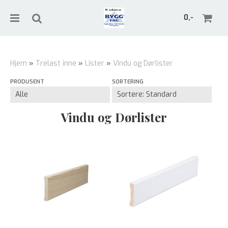
0,-
Hjem
»
Trelast inne
»
Lister
»
Vindu og Dørlister
PRODUSENT
SORTERING
Nullstill
Trykk ENTER for å søke
Vindu og Dørlister