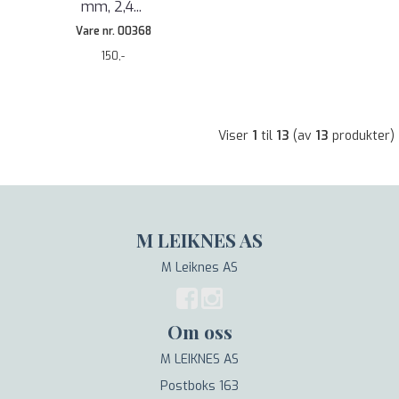
mm, 2,4
...
Vare nr. 00368
150,-
Viser
1
til
13
(av
13
produkter)
M LEIKNES AS
M Leiknes AS
Om oss
M LEIKNES AS
Postboks 163