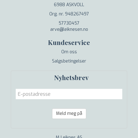
6988 ASKVOLL
Org. nr. 948267497
57730457
arve@leiknesen.no
Kundeservice
Om oss
Salgsbetingelser
Nyhetsbrev
Meld meg på
M Leiknes AS