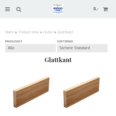
0,-
Hjem
»
Trelast inne
»
Lister
»
Glattkant
PRODUSENT
SORTERING
Nullstill
Trykk ENTER for å søke
Glattkant