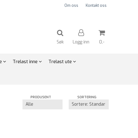
Om oss
Kontakt oss
Søk
Logg inn
0,-
te
Trelast inne
Trelast ute
Nullstill
Trykk ENTER for å søke
PRODUSENT
SORTERING