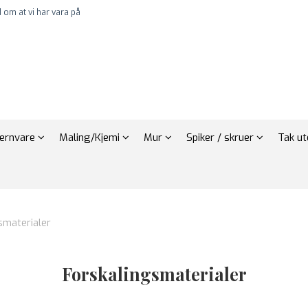
 om at vi har vara på
Jernvare
Maling/Kjemi
Mur
Spiker / skruer
Tak u
smaterialer
Forskalingsmaterialer