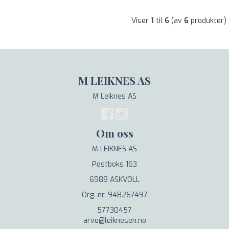
Viser
1
til
6
(av
6
produkter)
M LEIKNES AS
M Leiknes AS
Om oss
M LEIKNES AS
Postboks 163
6988 ASKVOLL
Org. nr. 948267497
57730457
arve@leiknesen.no