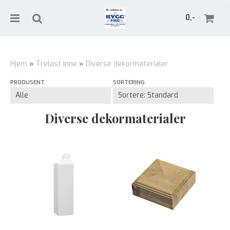
0,-
Hjem
»
Trelast inne
»
Diverse dekormaterialer
PRODUSENT
SORTERING
Nullstill
Trykk ENTER for å søke
Diverse dekormaterialer