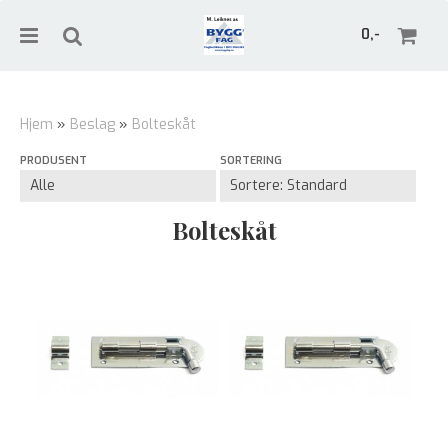
0,-
Hjem
»
Beslag
»
Bolteskåt
PRODUSENT
SORTERING
Nullstill
Trykk ENTER for å søke
Bolteskåt