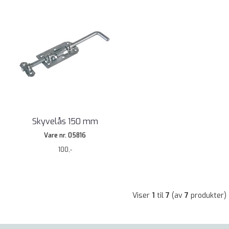
Skyvelås 150 mm
Vare nr. 05816
100,-
Viser
1
til
7
(av
7
produkter)