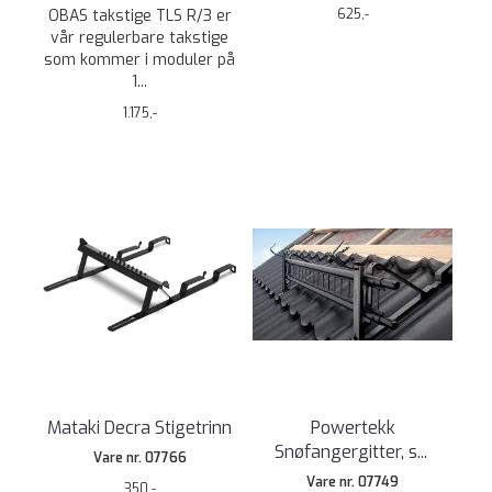
OBAS takstige TLS R/3 er
625,-
vår regulerbare takstige
som kommer i moduler på
1...
1.175,-
Mataki Decra Stigetrinn
Powertekk
Snøfangergitter, s
...
Vare nr. 07766
Vare nr. 07749
350,-