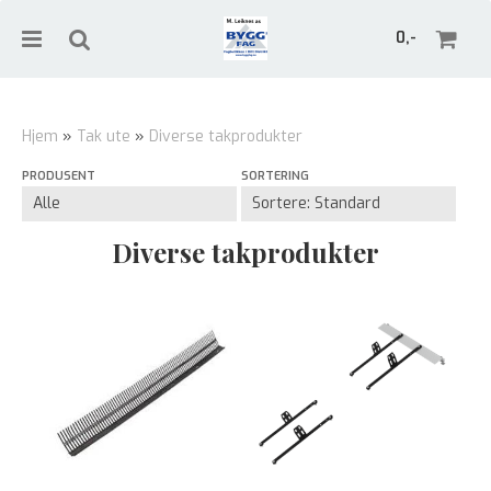
0,-
Hjem
»
Tak ute
»
Diverse takprodukter
PRODUSENT
SORTERING
Nullstill
Trykk ENTER for å søke
Diverse takprodukter