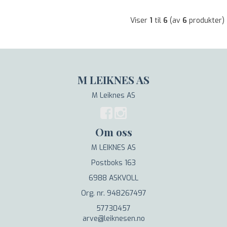
Viser
1
til
6
(av
6
produkter)
M LEIKNES AS
M Leiknes AS
Om oss
M LEIKNES AS
Postboks 163
6988 ASKVOLL
Org. nr. 948267497
57730457
arve@leiknesen.no